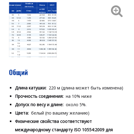
Линейная
Диаметр
Цирк
Масса
МБЛ
плотность
кг/220
мм
дюйм
Ктекс
КН
Тонф
метров
40
5
1032
227.04
406
41.38
44
5-1/2
1236
271.92
483
49.29
48
6
1473
324.06
575
58.67
56
7
2009
441.98
795
81.12
60
7-1/2
2297
505.34
900
91.84
64
8
2616
575.52
1035
105.61
68
8-1/2
2962
651.62
1142
116.58
70
8-3/4
3135
689.37
1196
122.06
72
9
3309
727.32
1250
127.55
80
10
4089
899.58
1545
157.65
10-
84
4627
992.45
1704
173.84
1/2
88
11
4954
1089.88
1870
190.82
11-
92
5295
1164.94
2006
204.72
1/2
96
12
5892
1296.24
2240
228.57
104
13
6911
1520.42
2670
272.45
112
14
8024
1765.28
3070
313.27
120
15
9198
2023.56
3500
357.14
Общий
Длина катушки:
220 м (длина может быть изменена)
Прочность соединения:
на 10% ниже
Допуск по весу и длине:
около 5%.
Цвета:
белый (по вашему желанию)
Физические свойства соответствуют
международному стандарту ISO 10554:2009 для