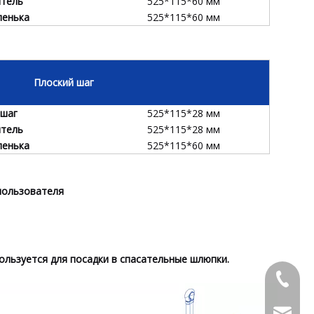
итель
525*115*60 мм
пенька
525*115*60 мм
Плоский шаг
 шаг
525*115*28 мм
итель
525*115*28 мм
пенька
525*115*60 мм
пользователя
льзуется для посадки в спасательные шлюпки.
+86-053
admin@x