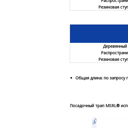
Распростран
Резиновая сту
Деревянный
Распростран
Резиновая сту
Общая длина: по запросу 
Посадочный трап MSRL® испо