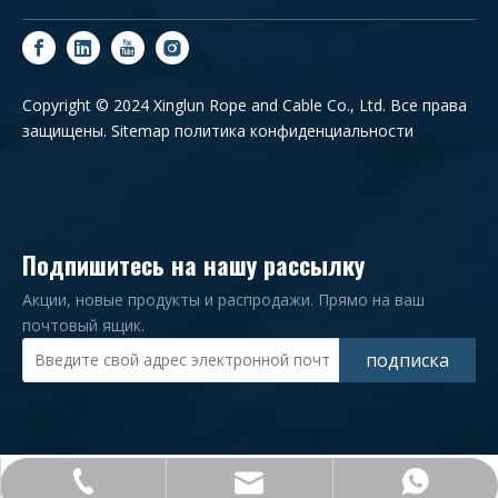
Copyright © 2024 Xinglun Rope and Cable Co., Ltd. Все права
защищены.
Sitemap
политика конфиденциальности
Подпишитесь на нашу рассылку
Акции, новые продукты и распродажи. Прямо на ваш
почтовый ящик.
подписка
+86-0532-83182276
admin@xlrope.com
+86-15965581902