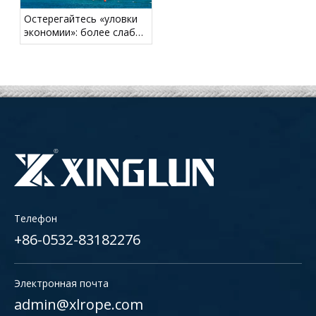
Остерегайтесь «уловки
экономии»: более слабый
швартовочный хвост
может создать скрытые
риски для безопасности
Телефон
+86-0532-83182276
Электронная почта
admin@xlrope.com