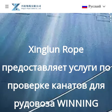
Pусский
Xinglun Rope
предоставляет услуги по
проверке канатов для
рудовоза WINNING