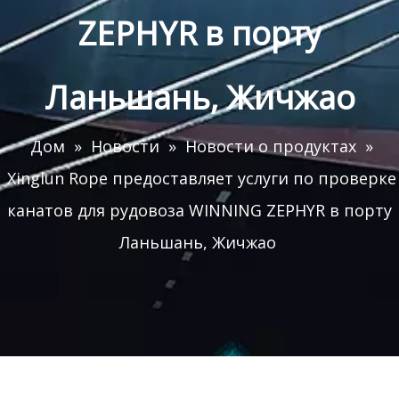
ZEPHYR в порту
Ланьшань, Жичжао
Дом
»
Новости
»
Новости о продуктах
»
Xinglun Rope предоставляет услуги по проверке
канатов для рудовоза WINNING ZEPHYR в порту
Ланьшань, Жичжао