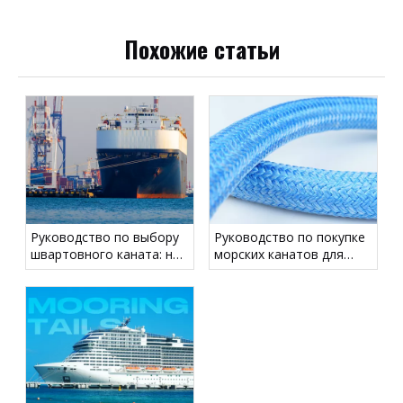
Похожие статьи
Руководство по выбору
Руководство по покупке
швартовного каната: не
морских канатов для
вводите в заблуждение
коммерческих, рабочих и
по поводу диаметра —
прогулочных судов
сосредоточьтесь на
LDBF