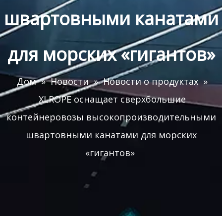
швартовными канатами
для морских «гигантов»
Дом
»
Новости
»
Новости о продуктах
»
XLROPE оснащает сверхбольшие
контейнеровозы высокопроизводительными
швартовными канатами для морских
«гигантов»