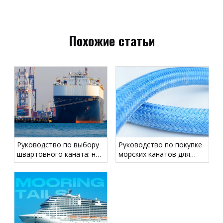
Похожие статьи
Руководство по выбору
Руководство по покупке
швартовного каната: не
морских канатов для
вводите в заблуждение
коммерческих, рабочих и
по поводу диаметра —
прогулочных судов
сосредоточьтесь на
LDBF