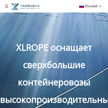
Pусский
XLROPE оснащает
сверхбольшие
контейнеровозы
высокопроизводительн