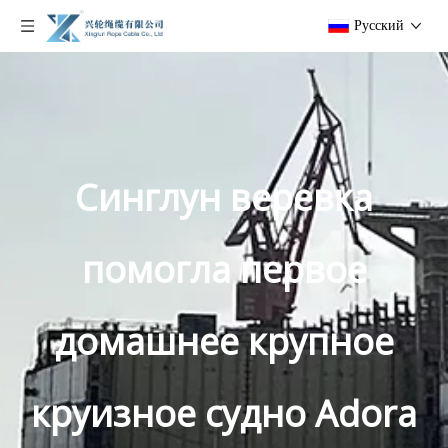
Pусский
Синглун веревка
помогла первое
домашнее крупное
круизное судно Adora