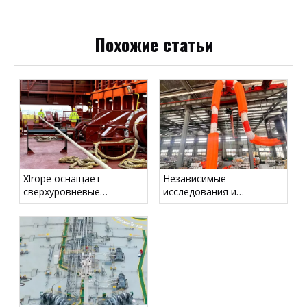
Похожие статьи
Xlrope оснащает
Независимые
сверхуровневые
исследования и
контейнерные корабли
разработки: один
высокопроизводительными
точечный швартовщик
веревками для морских
выходит в темно -синий!
'гигант '