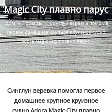
Magic City плавно парус
Дом
»
Проекты
»
Синглун веревка помогла
первое домашнее крупное круизное судно
Adora Magic City плавно парус
Синглун веревка помогла первое
домашнее крупное круизное
судно Adora Magic City плавно