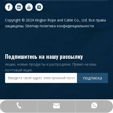
Copyright © 2024 Xinglun Rope and Cable Co., Ltd. Все права
защищены.
Sitemap
политика конфиденциальности
Подпишитесь на нашу рассылку
Акции, новые продукты и распродажи. Прямо на ваш
почтовый ящик.
подписка
+86-0532-83182276
admin@xlrope.com
+86-15965581902