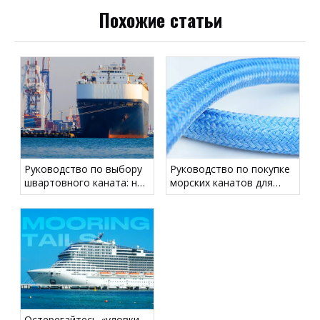
Похожие статьи
Руководство по выбору
Руководство по покупке
швартовного каната: не
морских канатов для
вводите в заблуждение
коммерческих, рабочих и
по поводу диаметра —
прогулочных судов
сосредоточьтесь на
LDBF
Остерегайтесь «уловки