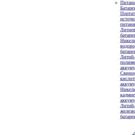
Питан
Батаре
Порта
источн
питани
Литиев
батаре
Никель
водоро
батаре
Литий
полим
аккуму
Свинц
кисло
аккуму
Никель
кадми
аккуму
Литий
железн
батаре