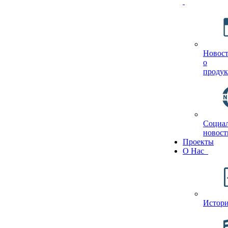
Новос
о
продук
Социа
новост
Проекты
О Hас
Истор