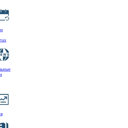
ти
тах
льные
и
ия