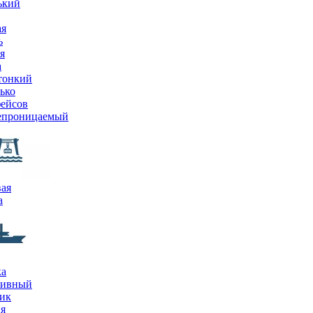
ький
ая
ь
я
а
тонкий
ько
ейсов
епроницаемый
ая
а
ка
тивный
ик
я