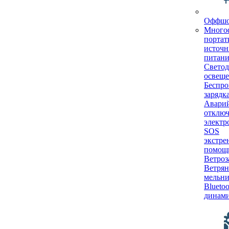
Оффш
Много
порта
источн
питани
Светод
освещ
Беспро
зарядк
Авари
отклю
электр
SOS
экстре
помощ
Ветроз
Ветрян
мельн
Bluetoo
динам