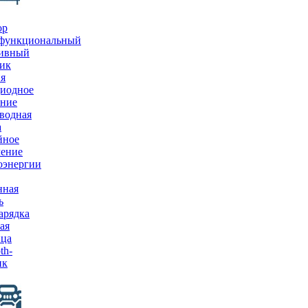
ор
функциональный
тивный
ик
я
иодное
ение
водная
а
йное
чение
оэнергии
нная
ь
арядка
ая
ица
th-
ик