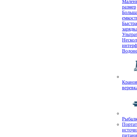
Мален
размер
Больш
емкост
Быстра
зарядк
Ультра
Нескол
интерф
Водон
Кранов
веревк
Рыбал
Порта
источн
питани