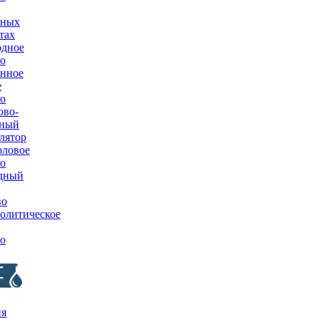
вных
тах
одное
о
нное
е
о
ово-
тный
лятор
оловое
о
дный
во
олитическое
о
ия