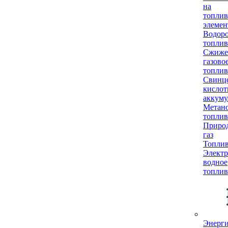
на
топли
элемен
Водор
топлив
Сжиже
газово
топлив
Свинц
кисло
аккуму
Метан
топлив
Приро
газ
Топли
Электр
водное
топлив
Энерг