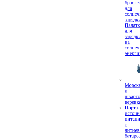
брасле
для
солнеч
зарядк
Палатк
для
зарядк
на
солнеч
энерги
Морск
и
шварто
веревк
Порта
источн
питани
с
литиев
батаре