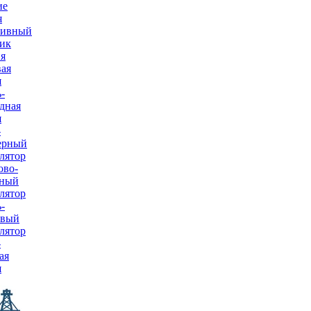
ие
я
тивный
ик
я
ая
я
-
дная
я
-
ерный
лятор
ово-
тный
лятор
-
евый
лятор
-
ая
я