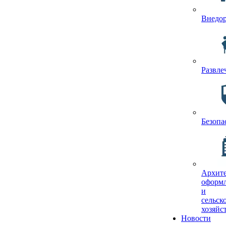
Внедо
Развле
Безопа
Архите
оформ
и
сельск
хозяйс
Новости