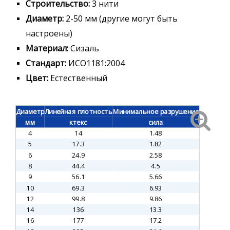
Строительство:
3 нити
Диаметр:
2-50 мм (другие могут быть
настроены)
Материал:
Сизаль
Стандарт:
ИСО1181:2004
Цвет:
Естественный
Диаметр
Линейная плотность
Минимальное разрушение
мм
ктекс
сила
4
14
1.48
5
17.3
1.82
6
24.9
2.58
8
44.4
4.5
9
56.1
5.66
10
69.3
6.93
12
99.8
9.86
14
136
13.3
16
177
17.2